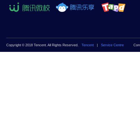
Copyright © 2018 Tencent. All Rights Reserved.
Tencent
|
Service Centre
Con
新工科建设
教学内容
创新