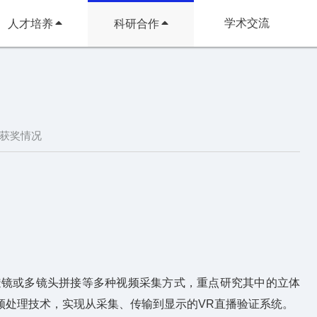
学术交流
人才培养
科研合作
年获奖情况
形透镜或多镜头拼接等多种视频采集方式，重点研究其中的立体
频处理技术，实现从采集、传输到显示的VR直播验证系统。