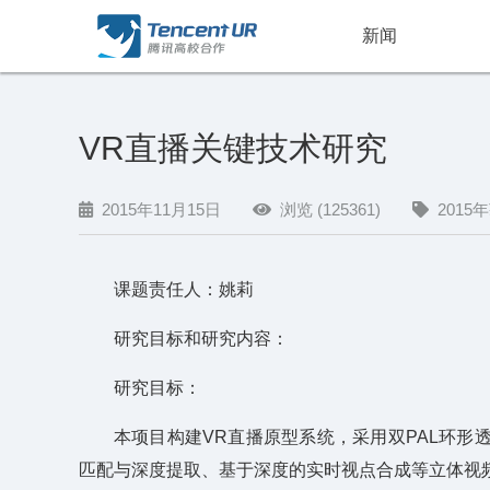
新闻
VR直播关键技术研究
2015年11月15日
浏览 (125361)
2015
课题责任人：姚莉
研究目标和研究内容：
研究目标：
本项目构建VR直播原型系统，采用双PAL环
匹配与深度提取、基于深度的实时视点合成等立体视